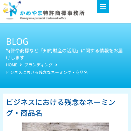
内
容
を
ス
キ
BLOG
ッ
特許や商標など「知的財産の活用」に関する情報をお届
プ
けします
HOME
ブランディング
ビジネスにおける残念なネーミング・商品名
ビジネスにおける残念なネーミン
グ・商品名