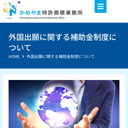
内
容
を
ス
外国出願に関する補助金制度に
キ
ッ
ついて
プ
HOME
外国出願に関する補助金制度について