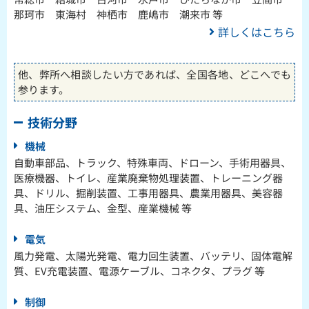
那珂市 東海村 神栖市 鹿嶋市 潮来市 等
詳しくはこちら
他、弊所へ相談したい方であれば、全国各地、どこへでも
参ります。
技術分野
機械
自動車部品、トラック、特殊車両、ドローン、手術用器具、
医療機器、トイレ、産業廃棄物処理装置、トレーニング器
具、ドリル、掘削装置、工事用器具、農業用器具、美容器
具、油圧システム、金型、産業機械 等
電気
風力発電、太陽光発電、電力回生装置、バッテリ、固体電解
質、EV充電装置、電源ケーブル、コネクタ、プラグ 等
制御