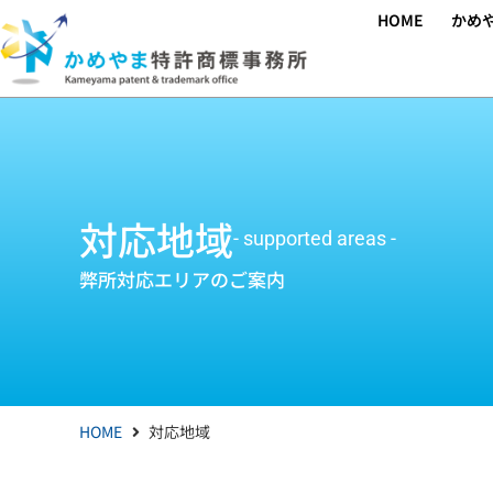
内
HOME
かめ
容
を
ス
キ
ッ
プ
対応地域
- supported areas -
弊所対応エリアのご案内
HOME
対応地域