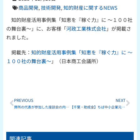
商品開発
,
技術開発
,
知的財産に関するNEWS
知的財産活用事例集「知恵を『稼ぐ力』
に ～１００社
の舞台裏～」に、お客様「
河政工業株式会社
」が掲載さ
れました。
掲載先：
知的財産活用事例集「知恵を『稼ぐ力』に ～
１００社の舞台裏～
」（日本商工会議所）
Prev
Ne
PREVIOUS
NEXT
弊所の代表が参加した座談会の内容が、雑誌「発明」に掲載されました。
【千葉・助成金】ちば中小企業元気づくり基金事業（令和６年度）
関連記事