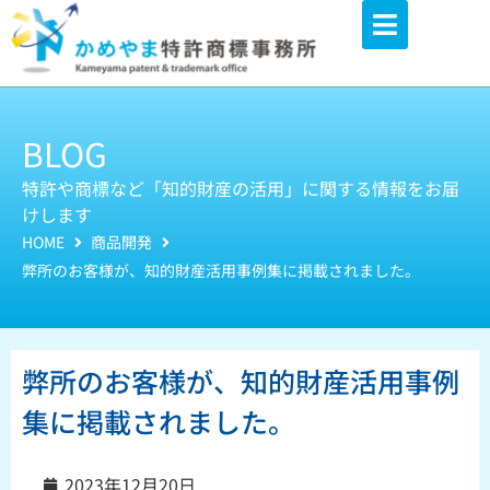
内
容
を
ス
キ
BLOG
ッ
特許や商標など「知的財産の活用」に関する情報をお届
プ
けします
HOME
商品開発
弊所のお客様が、知的財産活用事例集に掲載されました。
弊所のお客様が、知的財産活用事例
集に掲載されました。
2023年12月20日