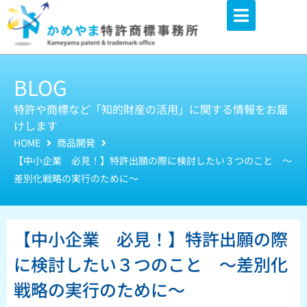
内
容
を
ス
BLOG
キ
ッ
特許や商標など「知的財産の活用」に関する情報をお届
けします
プ
HOME
商品開発
【中小企業 必見！】特許出願の際に検討したい３つのこと ～
差別化戦略の実行のために～
【中小企業 必見！】特許出願の際
に検討したい３つのこと ～差別化
戦略の実行のために～