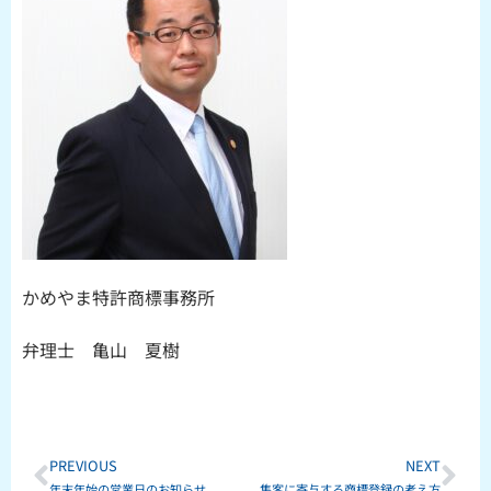
かめやま特許商標事務所
弁理士 亀山 夏樹
Prev
Ne
PREVIOUS
NEXT
年末年始の営業日のお知らせ
集客に寄与する商標登録の考え方