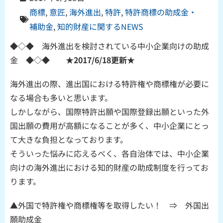
商標
,
意匠
,
海外進出
,
特許
,
特許商標の助成金・
補助金
,
知的財産に関するNEWS
◆◇◆ 海外進出を検討されている中小企業向けの助成
金 ◆◇◆
★2017/6/18更新★
海外進出の際、進出国における特許権や商標権が必要に
なる場合も多いと思います。
しかしながら、国際特許出願や国際登録出願といった外
国出願の費用が高額になることが多く、中小企業にとっ
て大きな負担となっております。
そういった悩みに応えるべく、各自治体では、中小企業
向けの海外進出における知的財産の助成制度を行ってお
ります。
▲外国で特許権や商標権等を取得したい！ ⇒ 外国出
願助成金