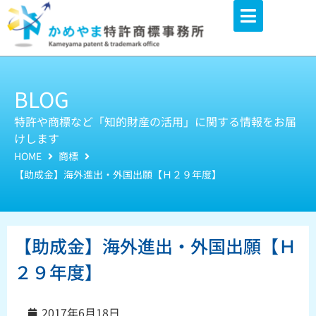
内
容
を
ス
キ
BLOG
ッ
特許や商標など「知的財産の活用」に関する情報をお届
プ
けします
HOME
商標
【助成金】海外進出・外国出願【Ｈ２９年度】
【助成金】海外進出・外国出願【Ｈ
２９年度】
2017年6月18日