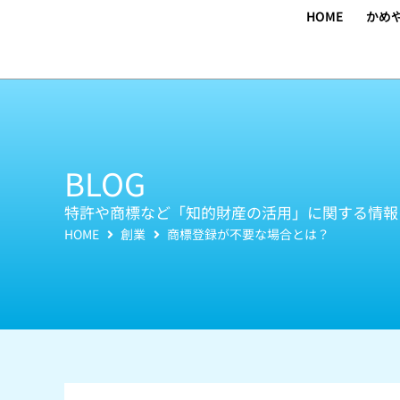
内
HOME
かめ
容
を
ス
キ
ッ
プ
BLOG
特許や商標など「知的財産の活用」に関する情報
HOME
創業
商標登録が不要な場合とは？