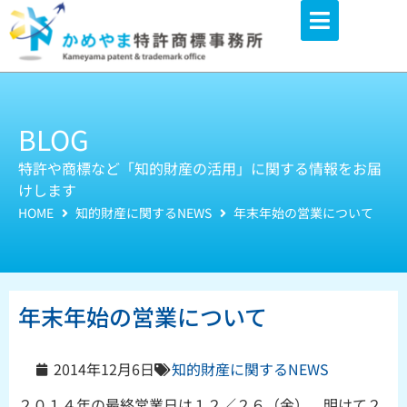
内
容
を
ス
キ
BLOG
ッ
特許や商標など「知的財産の活用」に関する情報をお届
プ
けします
HOME
知的財産に関するNEWS
年末年始の営業について
年末年始の営業について
2014年12月6日
知的財産に関するNEWS
２０１４年の最終営業日は１２／２６（金）、明けて２