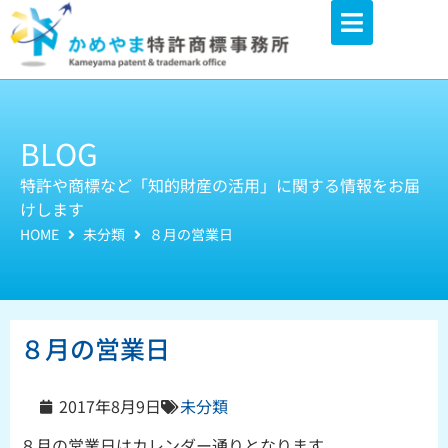
内
容
を
ス
キ
BLOG
ッ
特許や商標など「知的財産の活用」に関する情報をお届
プ
けします
HOME
未分類
８月の営業日
８月の営業日
2017年8月9日
未分類
８月の営業日はカレンダー通りとなります。