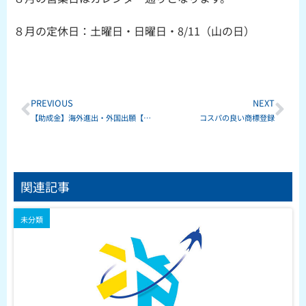
８月の定休日：土曜日・日曜日・8/11（山の日）
Prev
Ne
PREVIOUS
NEXT
【助成金】海外進出・外国出願【Ｈ２９年度】
コスパの良い商標登録
関連記事
未分類